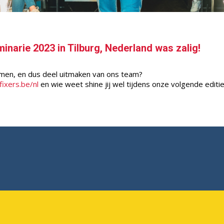
narie 2023 in Tilburg, Nederland was zalig!
emen, en dus deel uitmaken van ons team?
bfixers.be/nl
en wie weet shine jij wel tijdens onze volgende editi