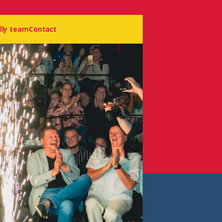
09 210 09 09
lly team
Contact