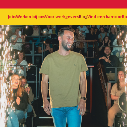
Jobs
Werken bij ons
Voor werkgevers
Blog
Vind een kantoor
Ra