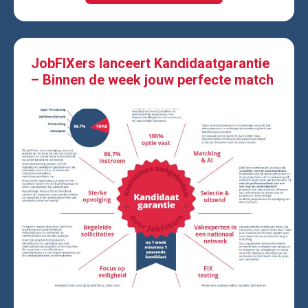
JobFIXers lanceert Kandidaatgarantie
– Binnen de week jouw perfecte match