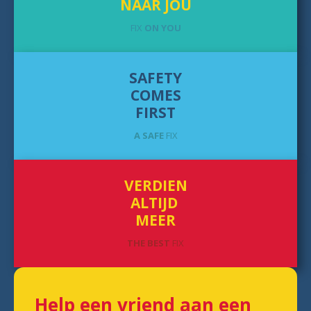
NAAR JOU
FIX
ON YOU
SAFETY
COMES
FIRST
A SAFE
FIX
VERDIEN
ALTIJD
MEER
THE BEST
FIX
Help een vriend aan een