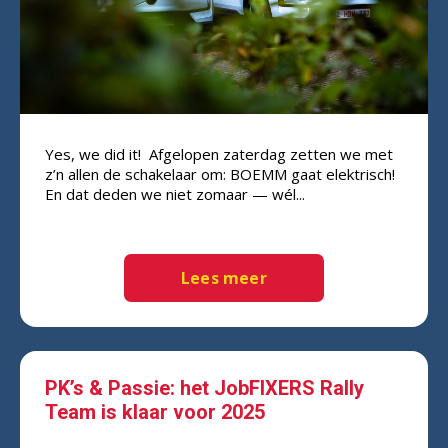
Yes, we did it! Afgelopen zaterdag zetten we met
z’n allen de schakelaar om: BOEMM gaat elektrisch!
En dat deden we niet zomaar — wél...
Lees meer
PK’s & Passie: het JobFIXERS Rally
Team is klaar voor 2025